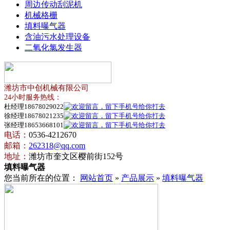
周边传动刮泥机
机械格栅
填料曝气器
含油污水处理设备
二氧化氯发生器
潍坊市中创机械有限公司
24小时服务热线：
杜经理18678029022
徐经理18678021235
张经理18653668101
电话：
0536-4212670
邮箱：
262318@qq.com
地址：
潍坊市奎文区樱前街152号
填料曝气器
您当前所在的位置：
网站首页
»
产品展示
»
填料曝气器