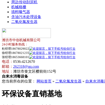
周边传动刮泥机
机械格栅
填料曝气器
含油污水处理设备
二氧化氯发生器
潍坊市中创机械有限公司
24小时服务热线：
杜经理18678029022
徐经理18678021235
张经理18653668101
电话：
0536-4212670
邮箱：
262318@qq.com
地址：
潍坊市奎文区樱前街152号
自来水消毒设备
您当前所在的位置：
网站首页
»
二氧化氯发生器
»
自来水消毒
环保设备直销基地