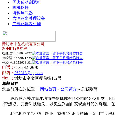
周边传动刮泥机
机械格栅
填料曝气器
含油污水处理设备
二氧化氯发生器
潍坊市中创机械有限公司
24小时服务热线：
杜经理18678029022
徐经理18678021235
张经理18653668101
电话：
0536-4212670
邮箱：
262318@qq.com
地址：
潍坊市奎文区樱前街152号
总裁致辞
您当前所在的位置：
网站首页
»
公司简介
» 总裁致辞
衷心感谢关注着潍坊市中创机械有限公司的各位朋友，因为
持2进取、完善科技难关，以实业兴国而实现新时代的辉煌。在
我们树立了“团结、敬业、奋进”的企业精神，采用了世界标