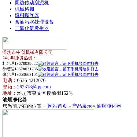
周边传动刮泥机
机械格栅
填料曝气器
含油污水处理设备
二氧化氯发生器
潍坊市中创机械有限公司
24小时服务热线：
杜经理18678029022
徐经理18678021235
张经理18653668101
电话：
0536-4212670
邮箱：
262318@qq.com
地址：
潍坊市奎文区樱前街152号
油烟净化器
您当前所在的位置：
网站首页
»
产品展示
»
油烟净化器