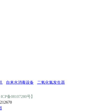
机
自来水消毒设备
二氧化氯发生器
ICP备08107280号】
12670
图