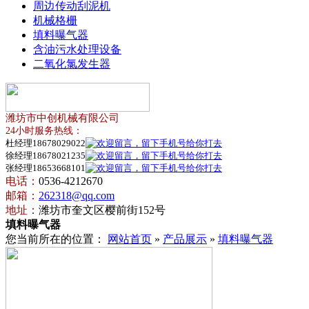
周边传动刮泥机
机械格栅
填料曝气器
含油污水处理设备
二氧化氯发生器
潍坊市中创机械有限公司
24小时服务热线：
杜经理18678029022
徐经理18678021235
张经理18653668101
电话：
0536-4212670
邮箱：
262318@qq.com
地址：
潍坊市奎文区樱前街152号
填料曝气器
您当前所在的位置：
网站首页
»
产品展示
»
填料曝气器