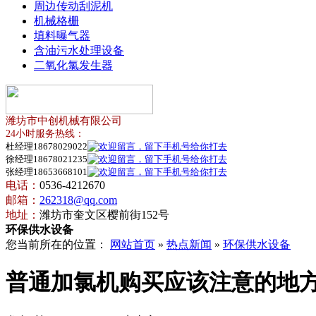
周边传动刮泥机
机械格栅
填料曝气器
含油污水处理设备
二氧化氯发生器
潍坊市中创机械有限公司
24小时服务热线：
杜经理18678029022
徐经理18678021235
张经理18653668101
电话：
0536-4212670
邮箱：
262318@qq.com
地址：
潍坊市奎文区樱前街152号
环保供水设备
您当前所在的位置：
网站首页
»
热点新闻
»
环保供水设备
普通加氯机购买应该注意的地