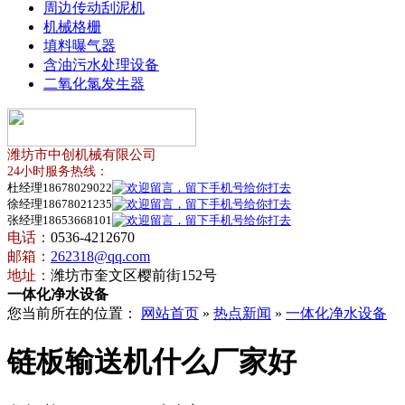
周边传动刮泥机
机械格栅
填料曝气器
含油污水处理设备
二氧化氯发生器
潍坊市中创机械有限公司
24小时服务热线：
杜经理18678029022
徐经理18678021235
张经理18653668101
电话：
0536-4212670
邮箱：
262318@qq.com
地址：
潍坊市奎文区樱前街152号
一体化净水设备
您当前所在的位置：
网站首页
»
热点新闻
»
一体化净水设备
链板输送机什么厂家好