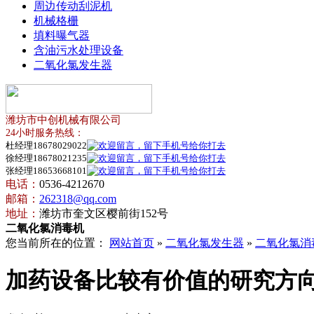
周边传动刮泥机
机械格栅
填料曝气器
含油污水处理设备
二氧化氯发生器
潍坊市中创机械有限公司
24小时服务热线：
杜经理18678029022
徐经理18678021235
张经理18653668101
电话：
0536-4212670
邮箱：
262318@qq.com
地址：
潍坊市奎文区樱前街152号
二氧化氯消毒机
您当前所在的位置：
网站首页
»
二氧化氯发生器
»
二氧化氯消
加药设备比较有价值的研究方