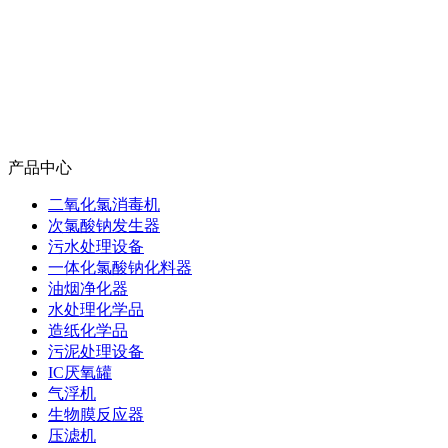
产品中心
二氧化氯消毒机
次氯酸钠发生器
污水处理设备
一体化氯酸钠化料器
油烟净化器
水处理化学品
造纸化学品
污泥处理设备
IC厌氧罐
气浮机
生物膜反应器
压滤机