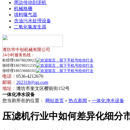
周边传动刮泥机
机械格栅
填料曝气器
含油污水处理设备
二氧化氯发生器
潍坊市中创机械有限公司
24小时服务热线：
杜经理18678029022
徐经理18678021235
张经理18653668101
电话：
0536-4212670
邮箱：
262318@qq.com
地址：
潍坊市奎文区樱前街152号
一体化净水设备
您当前所在的位置：
网站首页
»
热点新闻
»
一体化净水设备
压滤机行业中如何差异化细分